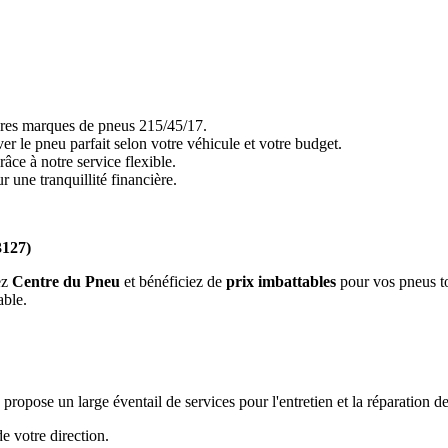
res marques de pneus 215/45/17.
er le pneu parfait selon votre véhicule et votre budget.
ce à notre service flexible.
r une tranquillité financière.
3127)
ez
Centre du Pneu
et bénéficiez de
prix imbattables
pour vos pneus to
able.
propose un large éventail de services pour l'entretien et la réparation de
de votre direction.