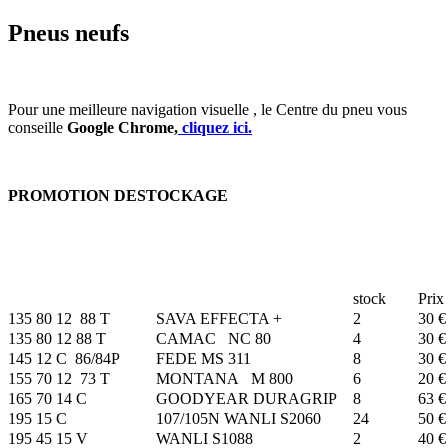
Pneus neufs
Pour une meilleure navigation visuelle , le Centre du pneu vous
conseille
Google Chrome,
cliquez ici.
PROMOTION DESTOCKAGE
stock
Prix
135 80 12 88 T
SAVA EFFECTA +
2
30 €
135 80 12 88 T
CAMAC NC 80
4
30 €
145 12 C 86/84P
FEDE MS 311
8
30 €
155 70 12 73 T
MONTANA M 800
6
20 €
165 70 14 C
GOODYEAR DURAGRIP
8
63 €
195 15 C
107/105N WANLI S2060
24
50 €
195 45 15 V
WANLI S1088
2
40 €