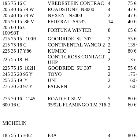
195 75 16 C
VREDESTEIN CONTRAC
4
75 €
205 40 16 79 W
ROADSTONE N3000
4
47 €
205 40 16 79 W
NEXEN N3000
2
47 €
205 50 15 86 V
FEDERAL SS535
14
40 €
205 60 16 C
FORTUNA WINTER
8
65 €
100/98T
215 75 15 100H
GOODRIDE SU 307
2
55 €
215 75 16 C
CONTINENTAL VANCO 2
2
135 
225 35 17 Y86
KUMHO
2
80 €
CONTI CROSS CONTACT
225 55 18 H
2
135 
UHP
225 75 15 102H
GOODRIDE SU 307
2
55 €
245 35 20 95 Y
TOYO
2
175 
255 35 19 Y
UNI
2
160 
275 30 20 97 Y
FALKEN
2
160 
275 70 16 114S
ROAD HT SUV
5
80 €
600 16 C
95/92L FLAMINGO TM 716
2
60 €
MICHELIN
185 55 15 H82
E3A
4
80 €