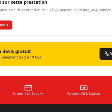
s sur cette prestation
neus neufs et occasion de 13 à 22 pouces. Tourisme, 4×4, camio
neus
devis gratuit
0
 paiement en 2 à 10 fois
Paiement 2x, 3x ou 4x
Paiement CB & Espèces