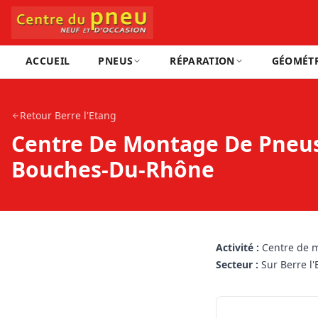
ACCUEIL
PNEUS
RÉPARATION
GÉOMÉTR
Retour
Berre l'Etang
Centre De Montage De Pneus
Bouches-Du-Rhône
Activité :
Centre de 
Secteur :
Sur Berre l