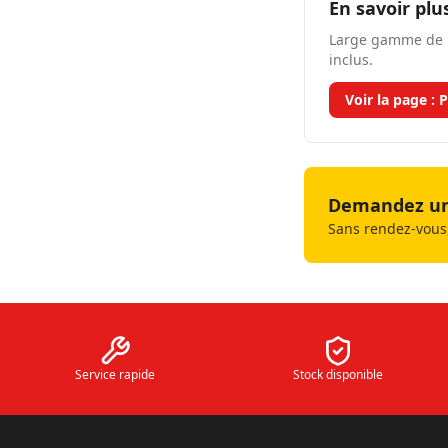
En savoir plu
Large gamme de p
inclus.
Voir la page :
P
Demandez un 
Sans rendez-vous,
Service rapide
Stock disponible