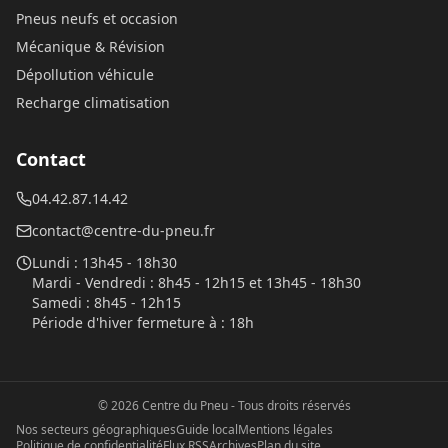
Pneus neufs et occasion
Mécanique & Révision
Dépollution véhicule
Recharge climatisation
Contact
04.42.87.14.42
contact@centre-du-pneu.fr
Lundi
:
13h45 - 18h30
Mardi - Vendredi
:
8h45 - 12h15 et 13h45 - 18h30
Samedi
:
8h45 - 12h15
Période d'hiver fermeture à
:
18h
©
2026
Centre du Pneu
- Tous droits réservés
Nos secteurs géographiques
Guide local
Mentions légales
Politique de confidentialité
Flux RSS
Archives
Plan du site