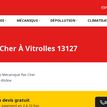
P
IE
MÉCANIQUE
DÉPOLLUTION
CLIMATISA
her À Vitrolles 13127
o Mecanique Pas Cher
-Rhône
devis gratuit
0
 paiement en 2 à 10 fois