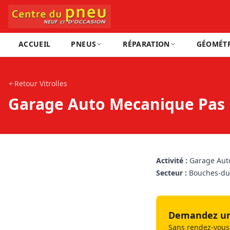
ACCUEIL
PNEUS
RÉPARATION
GÉOMÉTR
Retour
Vitrolles
Garage Auto Mecanique Pas C
Activité :
Garage Aut
Secteur :
Bouches-du
Demandez un 
Sans rendez-vous,