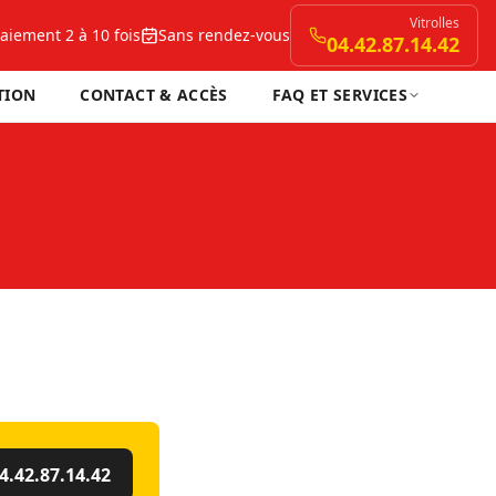
Vitrolles
aiement 2 à 10 fois
Sans rendez-vous
04.42.87.14.42
TION
CONTACT & ACCÈS
FAQ ET SERVICES
4.42.87.14.42