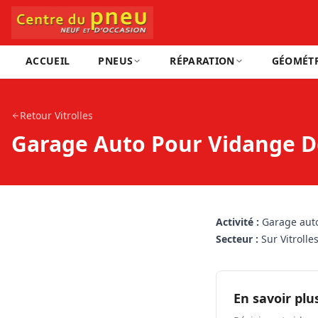
ACCUEIL
PNEUS
RÉPARATION
GÉOMÉTR
Retour
Vitrolles
Garage Auto Pour Vidange De
Activité :
Garage auto
Secteur :
Sur Vitroll
En savoir plu