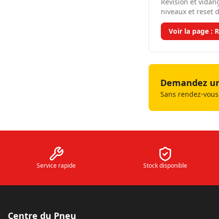
Révision et vidang
niveaux et reset d
Voir la page :
R
Demandez un 
Sans rendez-vous,
Service rapide
Stock disponible
Centre du Pneu