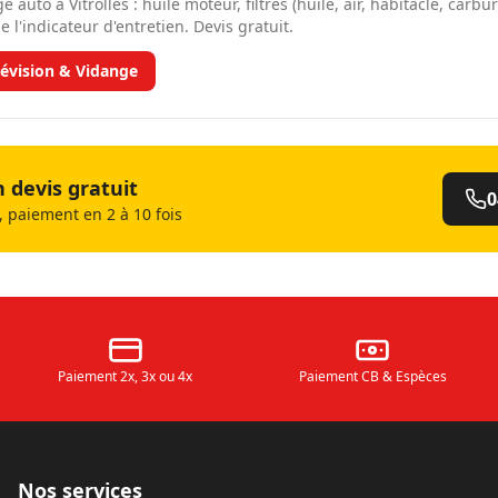
e auto à Vitrolles : huile moteur, filtres (huile, air, habitacle, carbu
e l'indicateur d'entretien. Devis gratuit.
évision & Vidange
devis gratuit
0
 paiement en 2 à 10 fois
Paiement 2x, 3x ou 4x
Paiement CB & Espèces
Nos services