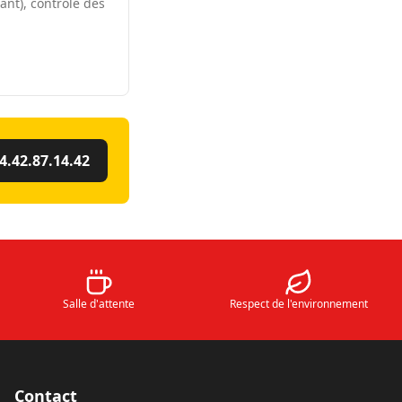
rant), contrôle des
4.42.87.14.42
Salle d'attente
Respect de l'environnement
Contact