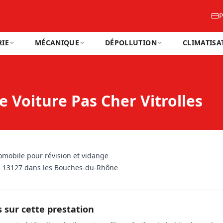
P
IE
MÉCANIQUE
DÉPOLLUTION
CLIMATISA
 Voiture Pas Cher Vitrolles
mobile pour révision et vidange
es 13127 dans les Bouches-du-Rhône
s sur cette prestation