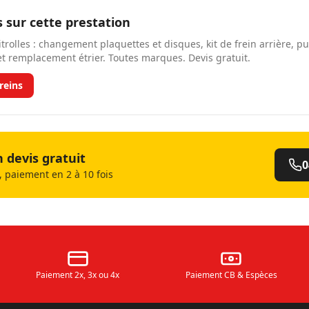
s sur cette prestation
itrolles : changement plaquettes et disques, kit de frein arrière, p
 et remplacement étrier. Toutes marques. Devis gratuit.
reins
devis gratuit
0
 paiement en 2 à 10 fois
Paiement 2x, 3x ou 4x
Paiement CB & Espèces