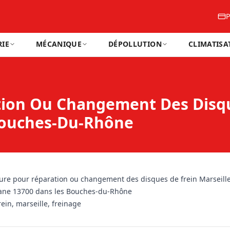
P
IE
MÉCANIQUE
DÉPOLLUTION
CLIMATISA
ion Ou Changement Des Disque
Bouches-Du-Rhône
ure pour réparation ou changement des disques de frein Marseill
ane 13700 dans les Bouches-du-Rhône
ein, marseille, freinage