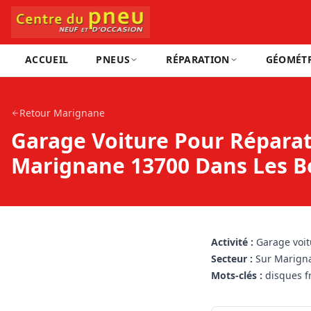
ACCUEIL
PNEUS
RÉPARATION
GÉOMÉTR
Retour
Marignane
Garage Voiture Pour Réparat
Marignane 13700 Dans Les 
Activité :
Garage voit
Secteur :
Sur Marign
Mots-clés :
disques fr