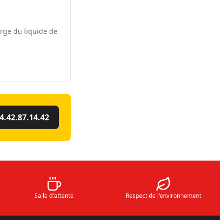
urge du liquide de
4.42.87.14.42
Salle d'attente
Respect de l'environnement