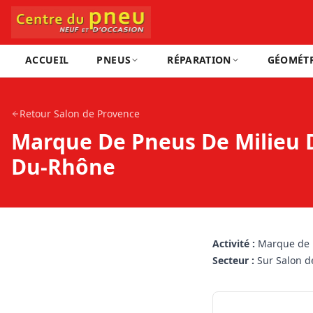
ACCUEIL
PNEUS
RÉPARATION
GÉOMÉTR
Retour
Salon de Provence
Marque De Pneus De Milieu 
Du-Rhône
Activité :
Marque de 
Secteur :
Sur Salon 