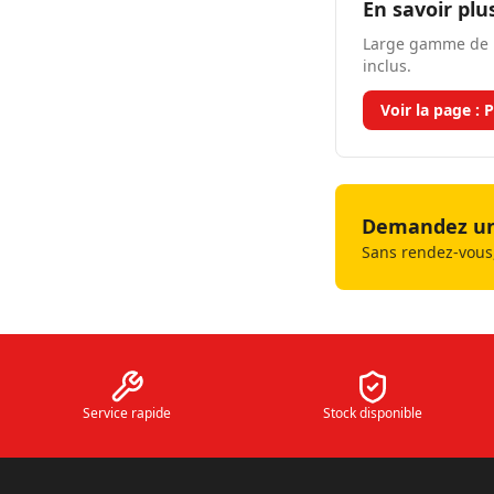
En savoir plu
Large gamme de p
inclus.
Voir la page :
P
Demandez un 
Sans rendez-vous,
Service rapide
Stock disponible