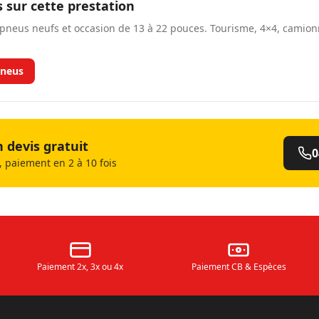
s sur cette prestation
neus neufs et occasion de 13 à 22 pouces. Tourisme, 4×4, camio
neus
devis gratuit
0
 paiement en 2 à 10 fois
Paiement 2x, 3x ou 4x
Paiement CB & Espèces