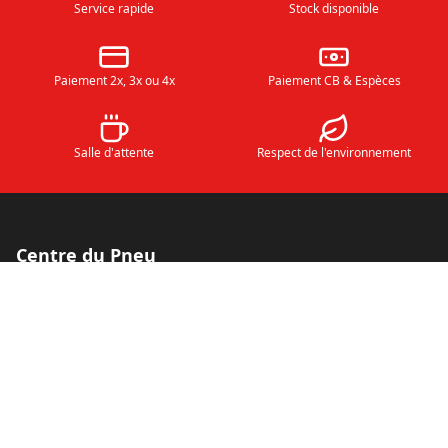
Service rapide
Stock disponible
Paiement 2x, 3x ou 4x
Paiement CB & Espèces
Salle d'attente
Respect de l'environnement
Centre du Pneu
Votre spécialiste en pneus neufs et d'occasion à Vitrolles
depuis 1992 et mécanique rapide.
RN 113 la bernarde Vitrolles 13127
Nos services
Pneus neufs et occasion