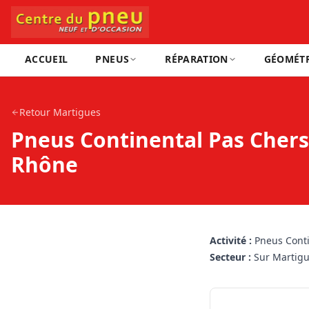
ACCUEIL
PNEUS
RÉPARATION
GÉOMÉTR
Retour
Martigues
Pneus Continental Pas Chers
Rhône
Activité :
Pneus Conti
Secteur :
Sur Martig