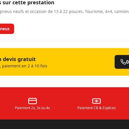
s sur cette prestation
neus neufs et occasion de 13 à 22 pouces. Tourisme, 4×4, camio
neus
devis gratuit
0
 paiement en 2 à 10 fois
Paiement 2x, 3x ou 4x
Paiement CB & Espèces