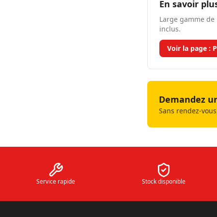
En savoir plu
Large gamme de p
inclus.
Voir la page :
P
Demandez un 
Sans rendez-vous,
Service rapide
Stock disponible