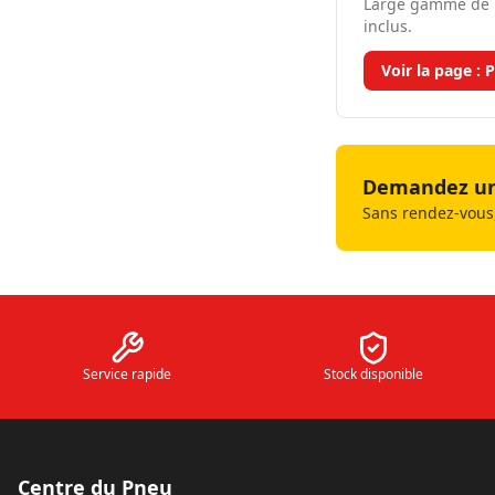
Large gamme de p
inclus.
Voir la page :
P
Demandez un 
Sans rendez-vous,
Service rapide
Stock disponible
Centre du Pneu