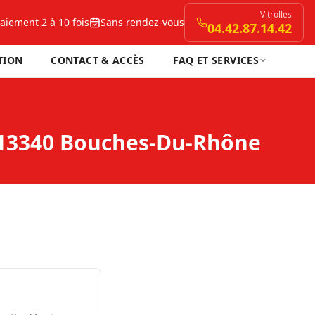
Vitrolles
aiement 2 à 10 fois
Sans rendez-vous
04.42.87.14.42
TION
CONTACT & ACCÈS
FAQ ET SERVICES
c 13340 Bouches-Du-Rhône