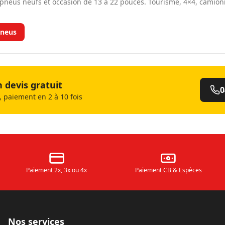
neus neufs et occasion de 13 à 22 pouces. Tourisme, 4×4, camio
neus
devis gratuit
0
 paiement en 2 à 10 fois
Paiement 2x, 3x ou 4x
Paiement CB & Espèces
Nos services