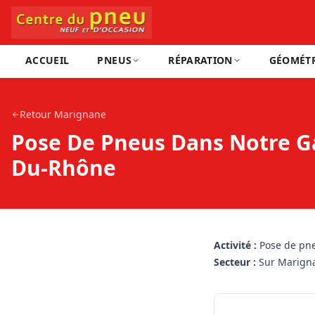
ACCUEIL
PNEUS
RÉPARATION
GÉOMÉTR
Retour
Marignane
Pose De Pneus Dans Notre Ga
Du-Rhône
Activité :
Pose de pne
Secteur :
Sur Marign