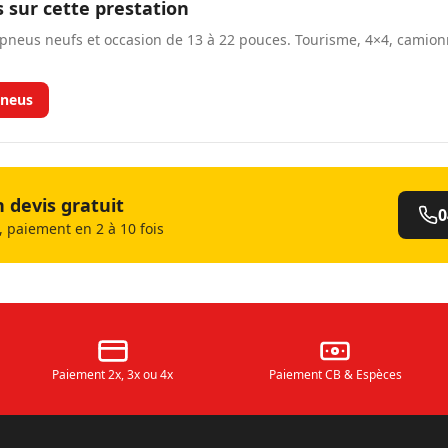
s sur cette prestation
neus neufs et occasion de 13 à 22 pouces. Tourisme, 4×4, camio
neus
devis gratuit
0
 paiement en 2 à 10 fois
Paiement 2x, 3x ou 4x
Paiement CB & Espèces