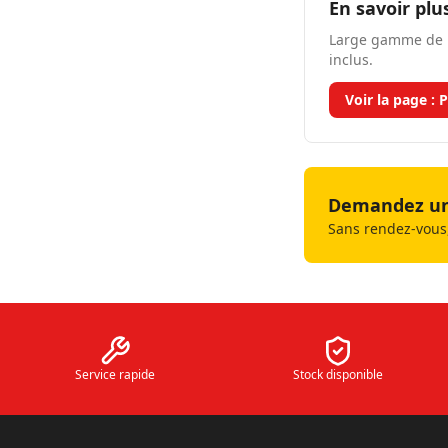
En savoir plu
Large gamme de p
inclus.
Voir la page :
P
Demandez un 
Sans rendez-vous,
Service rapide
Stock disponible