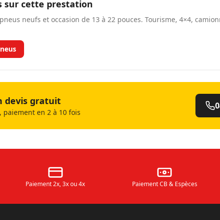
s sur cette prestation
neus neufs et occasion de 13 à 22 pouces. Tourisme, 4×4, camio
neus
devis gratuit
0
 paiement en 2 à 10 fois
Paiement 2x, 3x ou 4x
Paiement CB & Espèces