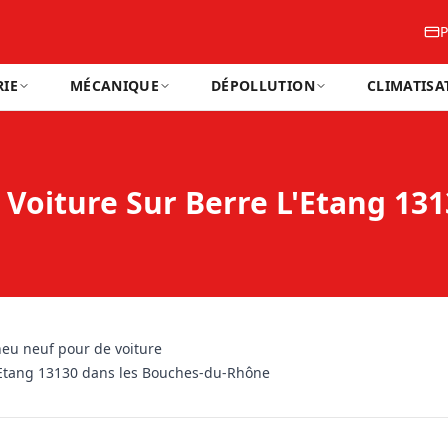
P
IE
MÉCANIQUE
DÉPOLLUTION
CLIMATISA
Voiture Sur Berre L'Etang 13
eu neuf pour de voiture
'Etang 13130 dans les Bouches-du-Rhône