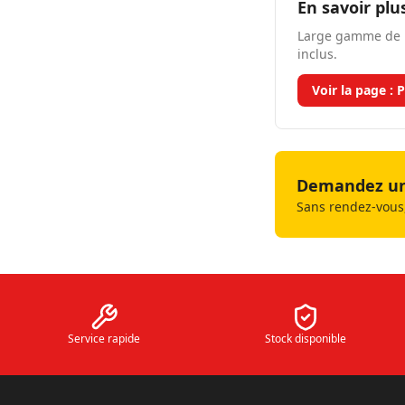
En savoir plu
Large gamme de p
inclus.
Voir la page :
P
Demandez un 
Sans rendez-vous,
Service rapide
Stock disponible