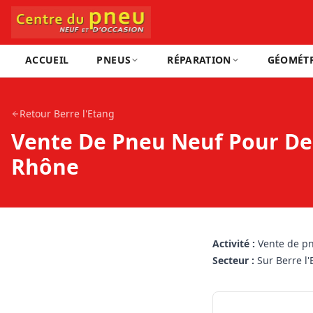
ACCUEIL
PNEUS
RÉPARATION
GÉOMÉTR
Retour
Berre l'Etang
Vente De Pneu Neuf Pour De 
Rhône
Activité :
Vente de pn
Secteur :
Sur Berre l