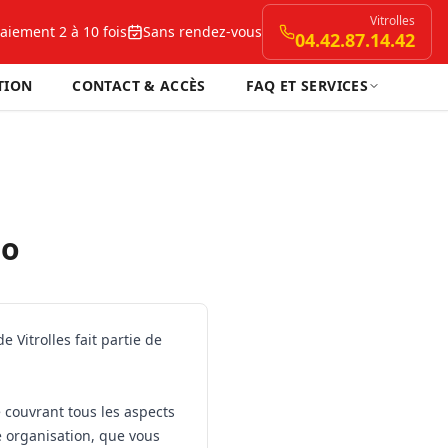
Vitrolles
aiement 2 à 10 fois
Sans rendez-vous
04.42.87.14.42
TION
CONTACT & ACCÈS
FAQ ET SERVICES
so
Vitrolles fait partie de
 couvrant tous les aspects
re organisation, que vous