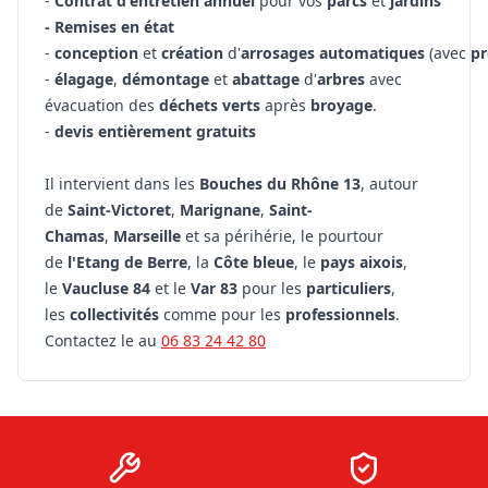
-
Contrat d'entretien annuel
pour vos
parcs
et
jardins
- Remises en état
-
conception
et
création
d'
arrosages
automatiques
(avec
p
-
élagage
,
démontage
et
abattage
d'
arbres
avec
évacuation des
déchets
verts
après
broyage
.
-
devis entièrement gratuits
Il intervient dans les
Bouches du Rhône 13
, autour
de
Saint-Victoret
,
Marignane
,
Saint-
Chamas
,
Marseille
et sa périhérie, le pourtour
de
l'Etang de Berre
, la
Côte bleue
, le
pays aixois
,
le
Vaucluse 84
et le
Var 83
pour les
particuliers
,
les
collectivités
comme pour les
professionnels
.
Contactez le au
06 83 24 42 80