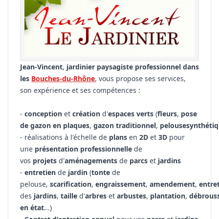
Jean-Vincent
,
jardinier paysagiste professionnel dans
les
Bouches-du-Rhône
, vous propose ses services,
son expérience et ses compétences :
-
conception
et
création
d'
espaces
verts
(
fleurs
,
pose
de
gazon
en
plaques
,
gazon
traditionnel
,
pelouse
synthéti
- réalisations à l'échelle de
plans
en
2D
et
3D
pour
une
présentation professionnelle
de
vos
projets
d'
aménagements
de
parcs
et
jardins
-
entretien
de
jardin
(
tonte
de
pelouse,
scarification
,
engraissement
,
amendement
,
entre
des
jardins
,
taille
d'
arbres
et
arbustes
,
plantation
,
débrouss
en état
...)