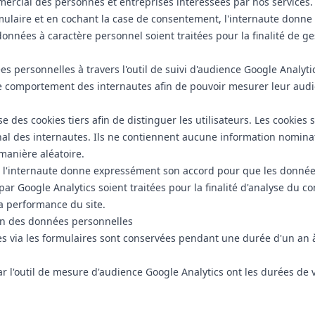
ercial des personnes et entreprises intéressées par nos services.
mulaire et en cochant la case de consentement, l'internaute donn
onnées à caractère personnel soient traitées pour la finalité de ges
s personnelles à travers l'outil de suivi d'audience Google Analytics
le comportement des internautes afin de pouvoir mesurer leur audi
se des cookies tiers afin de distinguer les utilisateurs. Les cookies s
minal des internautes. Ils ne contiennent aucune information nomin
 manière aléatoire.
e, l'internaute donne expressément son accord pour que les donnée
par Google Analytics soient traitées pour la finalité d'analyse du
la performance du site.
on des données personnelles
es via les formulaires sont conservées pendant une durée d'un an 
par l'outil de mesure d'audience Google Analytics ont les durées de v