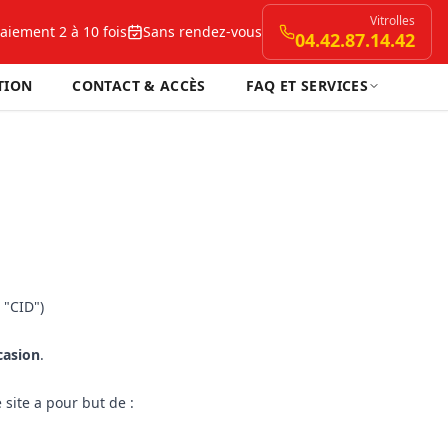
Vitrolles
aiement 2 à 10 fois
Sans rendez-vous
04.42.87.14.42
TION
CONTACT & ACCÈS
FAQ ET SERVICES
 "CID")
casion
.
 site a pour but de :