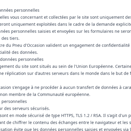
données personnelles
lles vous concernant et collectées par le site sont uniquement de
eront uniquement exploitées dans le cadre de la demande explicité
nées personnelles saisies et envoyées sur les formulaires ne sero
des tiers.
re du Pneu d'Occasion valident un engagement de confidentialité q
tialité des données.
 données personnelles
gement du site sont situés au sein de l'Union Européenne. Certain
e réplication sur d'autres serveurs dans le monde dans le but de f
asion s'engage à ne procéder à aucun transfert de données à cara
at non membre de la Communauté européenne.
 personnelles
ur des serveurs sécurisés.
 sont en mode sécurisé de type HTTPS, TLS 1.2 / RSA. Il s'agit d'un 
nt de chiffrer le contenu des échanges entre le navigateur et les
sation évite que les données personnelles saisies et envoyées via 