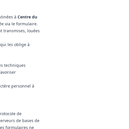
stinées à
Centre du
e via le formulaire.
nt transmises, louées
ui les oblige à
es techniques
avoriser
ctère personnel à
protocole de
 serveurs de bases de
les formulaires ne