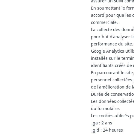
assurer un suivi comm
En soumettant le for
accord pour que les d
commerciale.
La collecte des donnée
pour but d'analyser 
performance du site.
Google Analytics utili
installés sur le ter
identifiants créés de
En parcourant le sit
personnel collectées 
de l'amélioration de 
Durée de conservati
Les données collecté
du formulaire.
Les cookies utilisés 
_ga : 2 ans
_gid : 24 heures