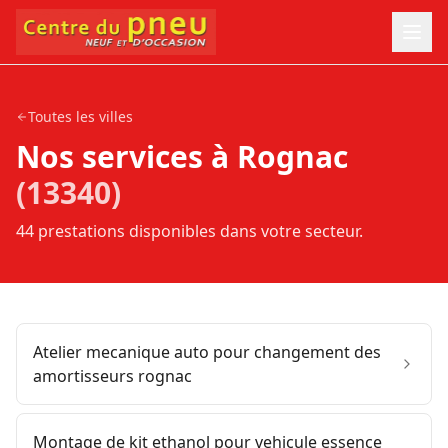
Toutes les villes
Nos services à
Rognac
(
13340
)
44
prestation
s
disponible
s
dans votre secteur.
Atelier mecanique auto pour changement des
amortisseurs rognac
Montage de kit ethanol pour vehicule essence