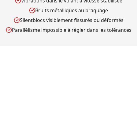
Vibrations dans le volant à vitesse stabilisée
Bruits métalliques au braquage
Silentblocs visiblement fissurés ou déformés
Parallélisme impossible à régler dans les tolérances
Parallélisme obligatoire après
remplacement
Tout remplacement de triangle, bras ou rotule
de suspension
modifie la géométrie
du train
roulant. Un
réglage du parallélisme
est
indispensable pour éviter une usure
prématurée des pneus et garantir une tenue de
route correcte. Nous l'incluons
systématiquement dans nos devis.