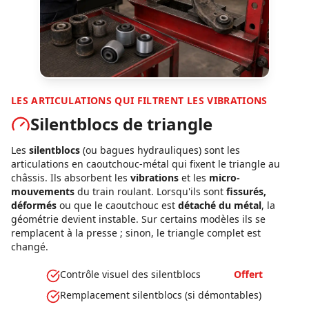
LES ARTICULATIONS QUI FILTRENT LES VIBRATIONS
Silentblocs de triangle
Les
silentblocs
(ou bagues hydrauliques) sont les
articulations en caoutchouc-métal qui fixent le triangle au
châssis. Ils absorbent les
vibrations
et les
micro-
mouvements
du train roulant. Lorsqu'ils sont
fissurés,
déformés
ou que le caoutchouc est
détaché du métal
, la
géométrie devient instable. Sur certains modèles ils se
remplacent à la presse ; sinon, le triangle complet est
changé.
Contrôle visuel des silentblocs
Offert
Remplacement silentblocs (si démontables)